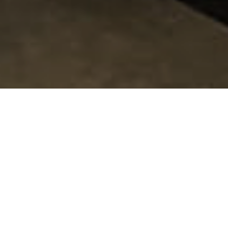
Made in Germany
I
Q
Drive – Ihre Zukunft
mit effizienter Energie
Die I
Q
Drive GmbH ist Ihr Partner für nachhaltige und