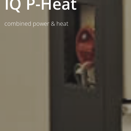
IQ P-Heat
combined power & heat