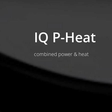
IQ P-Heat
combined power & heat