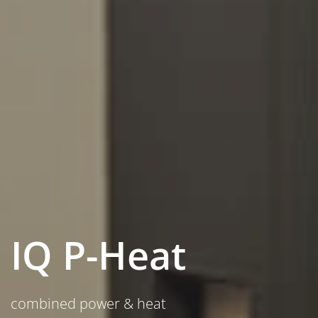
IQ P-Heat
combined power & heat